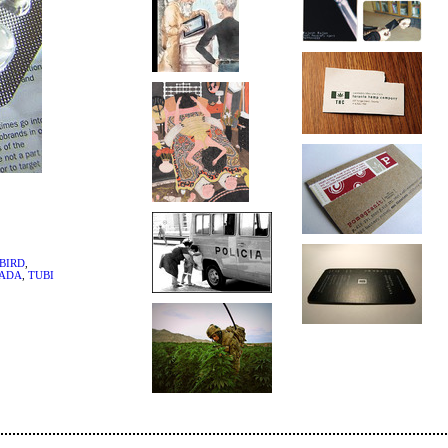
BIRD
,
ADA
,
TUBI