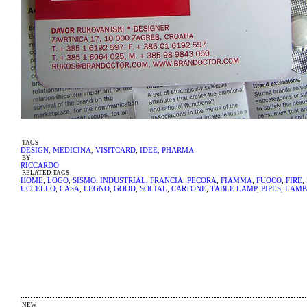
TAGS
DESIGN
,
MEDICINA
,
VISITCARD
,
IDEE
,
PHARMA
BY
RICCARDO
RELATED TAGS
HOME
,
LOGO
,
SISMO
,
INDUSTRIAL
,
FRANCIA
,
PECORA
,
FIAMMA
,
FUOCO
,
FIRE
,
UCCELLO
,
CASA
,
LEGNO
,
GOOD
,
SOCIAL
,
CARTONE
,
TABLE LAMP
,
PIPES
,
LAMP
NEW