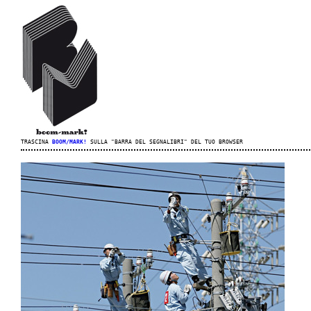
TRASCINA
BOOM/MARK!
SULLA "BARRA DEL SEGNALIBRI" DEL TUO BROWSER