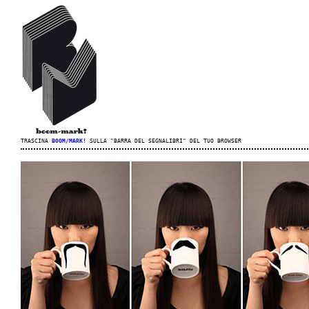
TRASCINA
BOOM/MARK!
SULLA "BARRA DEL SEGNALIBRI" DEL TUO BROWSER