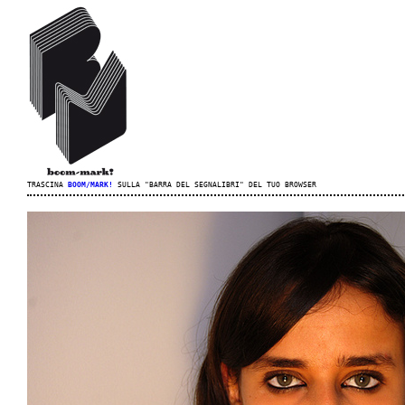
TRASCINA
BOOM/MARK!
SULLA "BARRA DEL SEGNALIBRI" DEL TUO BROWSER