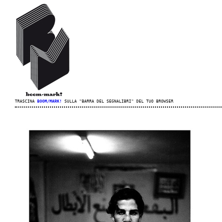
TRASCINA
BOOM/MARK!
SULLA "BARRA DEL SEGNALIBRI" DEL TUO BROWSER