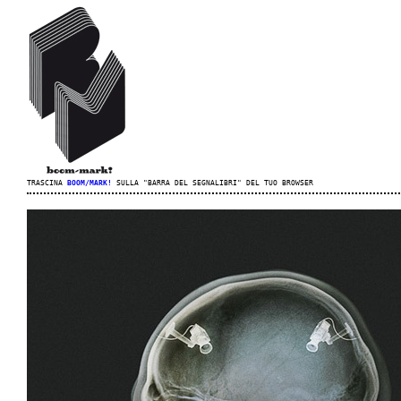
TRASCINA
BOOM/MARK!
SULLA "BARRA DEL SEGNALIBRI" DEL TUO BROWSER