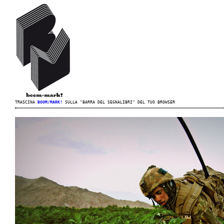
TRASCINA
BOOM/MARK!
SULLA "BARRA DEL SEGNALIBRI" DEL TUO BROWSER